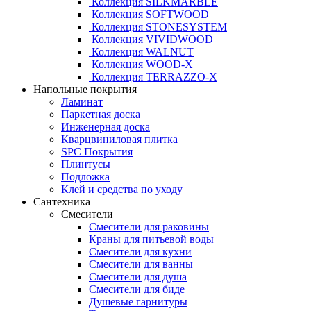
Коллекция SILKMARBLE
Коллекция SOFTWOOD
Коллекция STONESYSTEM
Коллекция VIVIDWOOD
Коллекция WALNUT
Коллекция WOOD-X
Коллекция ТЕRRАZZO-X
Напольные покрытия
Ламинат
Паркетная доска
Инженерная доска
Кварцвиниловая плитка
SPC Покрытия
Плинтусы
Подложка
Клей и средства по уходу
Сантехника
Смесители
Смесители для раковины
Краны для питьевой воды
Смесители для кухни
Смесители для ванны
Смесители для душа
Смесители для биде
Душевые гарнитуры