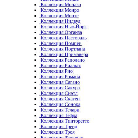
Коллекция Монако
Коллекция Монро
Коллекция Монте
Коллекция Нидвуд
Коллекция Нью-Йорк
Коллекция Органза
Коллекция Пастораль
Коллекция Помпеи
Коллекция Портланд
Коллекция Примавера
Коллекция Раполано
Коллекция Риальто
Коллекция Рио
Коллекция Романа
Коллекция Сагано
Коллекция Сакура
Коллекция Сиэтл
Коллекция Скаген
Коллекция Сонора
Коллекция Телари
Коллекция Тефра
Коллекция Тинторетто
Коллекция Тренд
Коллекция Троя
Коллекция Флориан