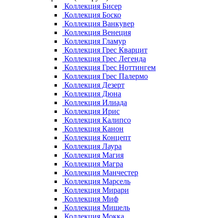
Коллекция Бисер
Коллекция Боско
Коллекция Ванкувер
Коллекция Венеция
Коллекция Гламур
Коллекция Грес Кварцит
Коллекция Грес Легенда
Коллекция Грес Ноттингем
Коллекция Грес Палермо
Коллекция Дезерт
Коллекция Дюна
Коллекция Илиада
Коллекция Ирис
Коллекция Калипсо
Коллекция Канон
Коллекция Концепт
Коллекция Лаура
Коллекция Магия
Коллекция Магра
Коллекция Манчестер
Коллекция Марсель
Коллекция Мирари
Коллекция Миф
Коллекция Мишель
Коллекция Мокка