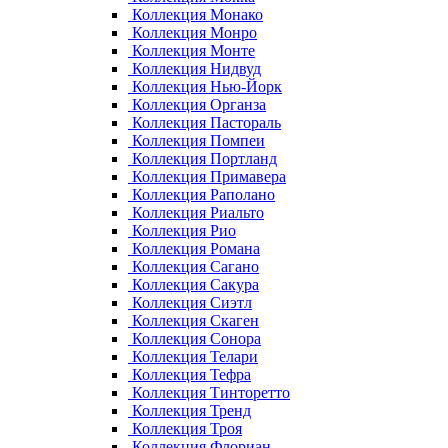
Коллекция Монако
Коллекция Монро
Коллекция Монте
Коллекция Нидвуд
Коллекция Нью-Йорк
Коллекция Органза
Коллекция Пастораль
Коллекция Помпеи
Коллекция Портланд
Коллекция Примавера
Коллекция Раполано
Коллекция Риальто
Коллекция Рио
Коллекция Романа
Коллекция Сагано
Коллекция Сакура
Коллекция Сиэтл
Коллекция Скаген
Коллекция Сонора
Коллекция Телари
Коллекция Тефра
Коллекция Тинторетто
Коллекция Тренд
Коллекция Троя
Коллекция Флориан