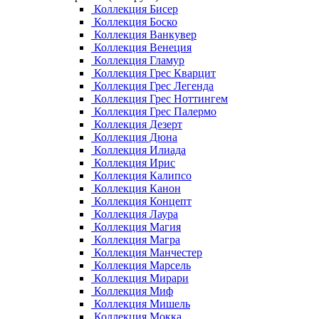
Коллекция Бисер
Коллекция Боско
Коллекция Ванкувер
Коллекция Венеция
Коллекция Гламур
Коллекция Грес Кварцит
Коллекция Грес Легенда
Коллекция Грес Ноттингем
Коллекция Грес Палермо
Коллекция Дезерт
Коллекция Дюна
Коллекция Илиада
Коллекция Ирис
Коллекция Калипсо
Коллекция Канон
Коллекция Концепт
Коллекция Лаура
Коллекция Магия
Коллекция Магра
Коллекция Манчестер
Коллекция Марсель
Коллекция Мирари
Коллекция Миф
Коллекция Мишель
Коллекция Мокка