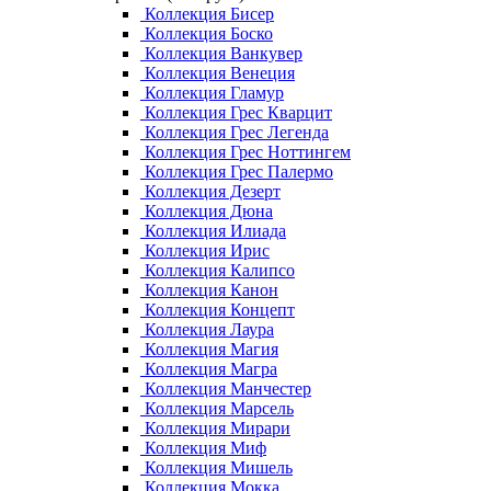
Коллекция Бисер
Коллекция Боско
Коллекция Ванкувер
Коллекция Венеция
Коллекция Гламур
Коллекция Грес Кварцит
Коллекция Грес Легенда
Коллекция Грес Ноттингем
Коллекция Грес Палермо
Коллекция Дезерт
Коллекция Дюна
Коллекция Илиада
Коллекция Ирис
Коллекция Калипсо
Коллекция Канон
Коллекция Концепт
Коллекция Лаура
Коллекция Магия
Коллекция Магра
Коллекция Манчестер
Коллекция Марсель
Коллекция Мирари
Коллекция Миф
Коллекция Мишель
Коллекция Мокка