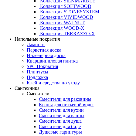
Коллекция SILKMARBLE
Коллекция SOFTWOOD
Коллекция STONESYSTEM
Коллекция VIVIDWOOD
Коллекция WALNUT
Коллекция WOOD-X
Коллекция ТЕRRАZZO-X
Напольные покрытия
Ламинат
Паркетная доска
Инженерная доска
Кварцвиниловая плитка
SPC Покрытия
Плинтусы
Подложка
Клей и средства по уходу
Сантехника
Смесители
Смесители для раковины
Краны для питьевой воды
Смесители для кухни
Смесители для ванны
Смесители для душа
Смесители для биде
Душевые гарнитуры