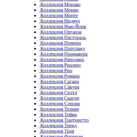
Коллекция Монако
Коллекция Монро
Коллекция Монте
Коллекция Нидвуд
Коллекция Нью-Йорк
Коллекция Органза
Коллекция Пастораль
Коллекция Помпеи
Коллекция Портланд
Коллекция Примавера
Коллекция Раполано
Коллекция Риальто
Коллекция Рио
Коллекция Романа
Коллекция Сагано
Коллекция Сакура
Коллекция Сиэтл
Коллекция Скаген
Коллекция Сонора
Коллекция Телари
Коллекция Тефра
Коллекция Тинторетто
Коллекция Тренд
Коллекция Троя
Коллекция Флориан