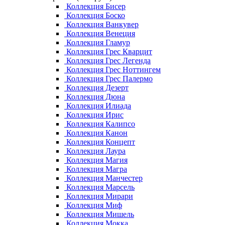
Коллекция Бисер
Коллекция Боско
Коллекция Ванкувер
Коллекция Венеция
Коллекция Гламур
Коллекция Грес Кварцит
Коллекция Грес Легенда
Коллекция Грес Ноттингем
Коллекция Грес Палермо
Коллекция Дезерт
Коллекция Дюна
Коллекция Илиада
Коллекция Ирис
Коллекция Калипсо
Коллекция Канон
Коллекция Концепт
Коллекция Лаура
Коллекция Магия
Коллекция Магра
Коллекция Манчестер
Коллекция Марсель
Коллекция Мирари
Коллекция Миф
Коллекция Мишель
Коллекция Мокка