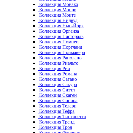
Коллекция Монако
Коллекция Монро
Коллекция Монте
Коллекция Нидвуд
Коллекция Нью-Йорк
Коллекция Органза
Коллекция Пастораль
Коллекция Помпеи
Коллекция Портланд
Коллекция Примавера
Коллекция Раполано
Коллекция Риальто
Коллекция Рио
Коллекция Романа
Коллекция Сагано
Коллекция Сакура
Коллекция Сиэтл
Коллекция Скаген
Коллекция Сонора
Коллекция Телари
Коллекция Тефра
Коллекция Тинторетто
Коллекция Тренд
Коллекция Троя
Коллекция Флориан