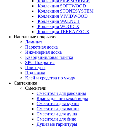
Коллекция SILKMARBLE
Коллекция SOFTWOOD
Коллекция STONESYSTEM
Коллекция VIVIDWOOD
Коллекция WALNUT
Коллекция WOOD-X
Коллекция ТЕRRАZZO-X
Напольные покрытия
Ламинат
Паркетная доска
Инженерная доска
Кварцвиниловая плитка
SPC Покрытия
Плинтусы
Подложка
Клей и средства по уходу
Сантехника
Смесители
Смесители для раковины
Краны для питьевой воды
Смесители для кухни
Смесители для ванны
Смесители для душа
Смесители для биде
Душевые гарнитуры