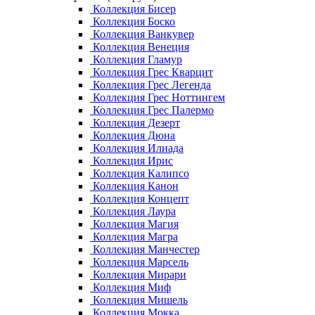
Коллекция Бисер
Коллекция Боско
Коллекция Ванкувер
Коллекция Венеция
Коллекция Гламур
Коллекция Грес Кварцит
Коллекция Грес Легенда
Коллекция Грес Ноттингем
Коллекция Грес Палермо
Коллекция Дезерт
Коллекция Дюна
Коллекция Илиада
Коллекция Ирис
Коллекция Калипсо
Коллекция Канон
Коллекция Концепт
Коллекция Лаура
Коллекция Магия
Коллекция Магра
Коллекция Манчестер
Коллекция Марсель
Коллекция Мирари
Коллекция Миф
Коллекция Мишель
Коллекция Мокка