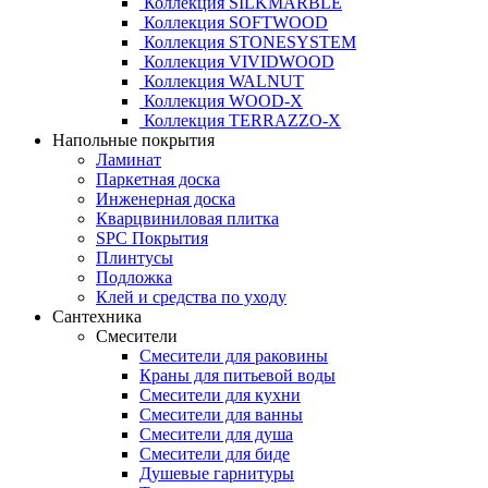
Коллекция SILKMARBLE
Коллекция SOFTWOOD
Коллекция STONESYSTEM
Коллекция VIVIDWOOD
Коллекция WALNUT
Коллекция WOOD-X
Коллекция ТЕRRАZZO-X
Напольные покрытия
Ламинат
Паркетная доска
Инженерная доска
Кварцвиниловая плитка
SPC Покрытия
Плинтусы
Подложка
Клей и средства по уходу
Сантехника
Смесители
Смесители для раковины
Краны для питьевой воды
Смесители для кухни
Смесители для ванны
Смесители для душа
Смесители для биде
Душевые гарнитуры