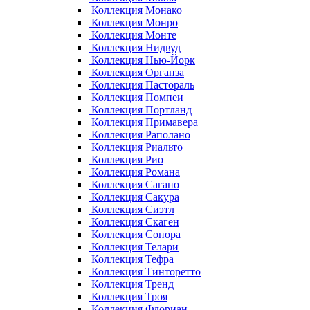
Коллекция Монако
Коллекция Монро
Коллекция Монте
Коллекция Нидвуд
Коллекция Нью-Йорк
Коллекция Органза
Коллекция Пастораль
Коллекция Помпеи
Коллекция Портланд
Коллекция Примавера
Коллекция Раполано
Коллекция Риальто
Коллекция Рио
Коллекция Романа
Коллекция Сагано
Коллекция Сакура
Коллекция Сиэтл
Коллекция Скаген
Коллекция Сонора
Коллекция Телари
Коллекция Тефра
Коллекция Тинторетто
Коллекция Тренд
Коллекция Троя
Коллекция Флориан