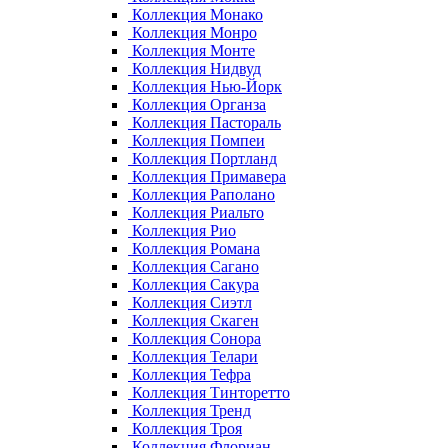
Коллекция Монако
Коллекция Монро
Коллекция Монте
Коллекция Нидвуд
Коллекция Нью-Йорк
Коллекция Органза
Коллекция Пастораль
Коллекция Помпеи
Коллекция Портланд
Коллекция Примавера
Коллекция Раполано
Коллекция Риальто
Коллекция Рио
Коллекция Романа
Коллекция Сагано
Коллекция Сакура
Коллекция Сиэтл
Коллекция Скаген
Коллекция Сонора
Коллекция Телари
Коллекция Тефра
Коллекция Тинторетто
Коллекция Тренд
Коллекция Троя
Коллекция Флориан