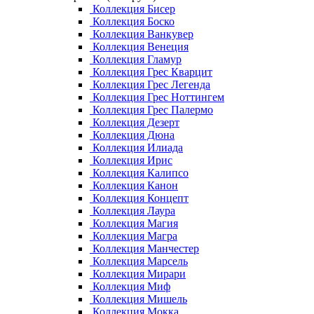
Коллекция Бисер
Коллекция Боско
Коллекция Ванкувер
Коллекция Венеция
Коллекция Гламур
Коллекция Грес Кварцит
Коллекция Грес Легенда
Коллекция Грес Ноттингем
Коллекция Грес Палермо
Коллекция Дезерт
Коллекция Дюна
Коллекция Илиада
Коллекция Ирис
Коллекция Калипсо
Коллекция Канон
Коллекция Концепт
Коллекция Лаура
Коллекция Магия
Коллекция Магра
Коллекция Манчестер
Коллекция Марсель
Коллекция Мирари
Коллекция Миф
Коллекция Мишель
Коллекция Мокка