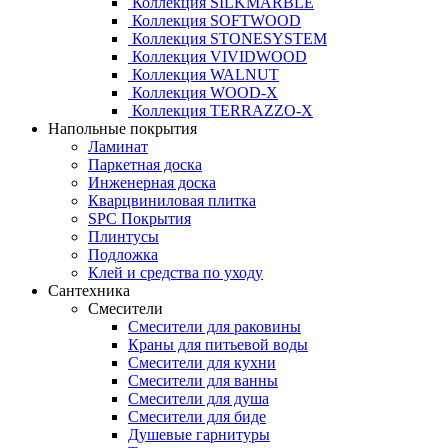
Коллекция SILKMARBLE
Коллекция SOFTWOOD
Коллекция STONESYSTEM
Коллекция VIVIDWOOD
Коллекция WALNUT
Коллекция WOOD-X
Коллекция ТЕRRАZZO-X
Напольные покрытия
Ламинат
Паркетная доска
Инженерная доска
Кварцвиниловая плитка
SPC Покрытия
Плинтусы
Подложка
Клей и средства по уходу
Сантехника
Смесители
Смесители для раковины
Краны для питьевой воды
Смесители для кухни
Смесители для ванны
Смесители для душа
Смесители для биде
Душевые гарнитуры