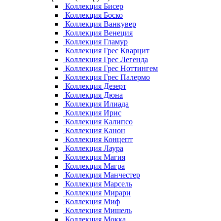
Коллекция Бисер
Коллекция Боско
Коллекция Ванкувер
Коллекция Венеция
Коллекция Гламур
Коллекция Грес Кварцит
Коллекция Грес Легенда
Коллекция Грес Ноттингем
Коллекция Грес Палермо
Коллекция Дезерт
Коллекция Дюна
Коллекция Илиада
Коллекция Ирис
Коллекция Калипсо
Коллекция Канон
Коллекция Концепт
Коллекция Лаура
Коллекция Магия
Коллекция Магра
Коллекция Манчестер
Коллекция Марсель
Коллекция Мирари
Коллекция Миф
Коллекция Мишель
Коллекция Мокка