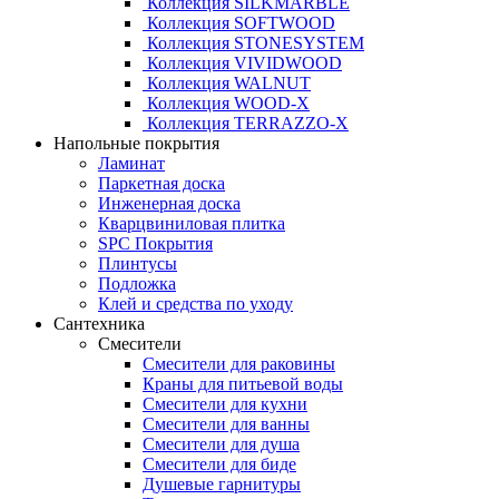
Коллекция SILKMARBLE
Коллекция SOFTWOOD
Коллекция STONESYSTEM
Коллекция VIVIDWOOD
Коллекция WALNUT
Коллекция WOOD-X
Коллекция ТЕRRАZZO-X
Напольные покрытия
Ламинат
Паркетная доска
Инженерная доска
Кварцвиниловая плитка
SPC Покрытия
Плинтусы
Подложка
Клей и средства по уходу
Сантехника
Смесители
Смесители для раковины
Краны для питьевой воды
Смесители для кухни
Смесители для ванны
Смесители для душа
Смесители для биде
Душевые гарнитуры