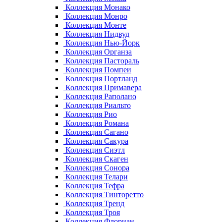
Коллекция Монако
Коллекция Монро
Коллекция Монте
Коллекция Нидвуд
Коллекция Нью-Йорк
Коллекция Органза
Коллекция Пастораль
Коллекция Помпеи
Коллекция Портланд
Коллекция Примавера
Коллекция Раполано
Коллекция Риальто
Коллекция Рио
Коллекция Романа
Коллекция Сагано
Коллекция Сакура
Коллекция Сиэтл
Коллекция Скаген
Коллекция Сонора
Коллекция Телари
Коллекция Тефра
Коллекция Тинторетто
Коллекция Тренд
Коллекция Троя
Коллекция Флориан