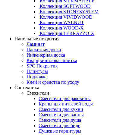
Коллекция SILKMARBLE
Коллекция SOFTWOOD
Коллекция STONESYSTEM
Коллекция VIVIDWOOD
Коллекция WALNUT
Коллекция WOOD-X
Коллекция ТЕRRАZZO-X
Напольные покрытия
Ламинат
Паркетная доска
Инженерная доска
Кварцвиниловая плитка
SPC Покрытия
Плинтусы
Подложка
Клей и средства по уходу
Сантехника
Смесители
Смесители для раковины
Краны для питьевой воды
Смесители для кухни
Смесители для ванны
Смесители для душа
Смесители для биде
Душевые гарнитуры