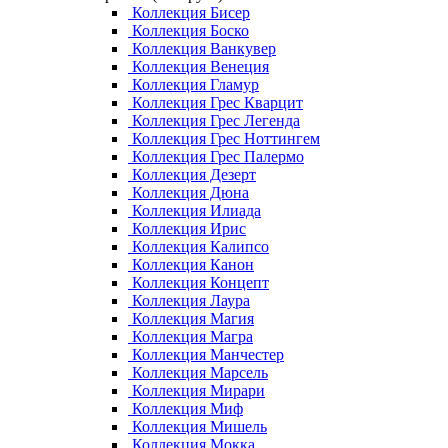
Коллекция Бисер
Коллекция Боско
Коллекция Ванкувер
Коллекция Венеция
Коллекция Гламур
Коллекция Грес Кварцит
Коллекция Грес Легенда
Коллекция Грес Ноттингем
Коллекция Грес Палермо
Коллекция Дезерт
Коллекция Дюна
Коллекция Илиада
Коллекция Ирис
Коллекция Калипсо
Коллекция Канон
Коллекция Концепт
Коллекция Лаура
Коллекция Магия
Коллекция Магра
Коллекция Манчестер
Коллекция Марсель
Коллекция Мирари
Коллекция Миф
Коллекция Мишель
Коллекция Мокка