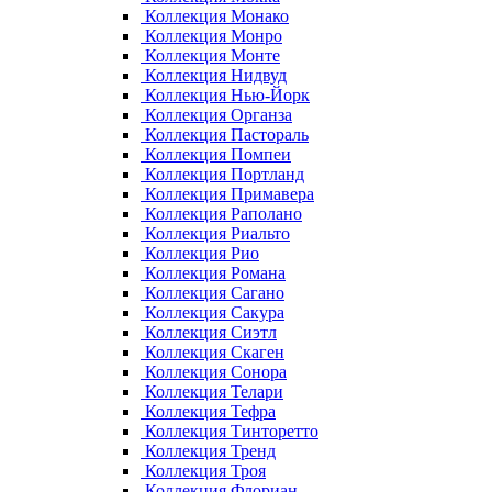
Коллекция Монако
Коллекция Монро
Коллекция Монте
Коллекция Нидвуд
Коллекция Нью-Йорк
Коллекция Органза
Коллекция Пастораль
Коллекция Помпеи
Коллекция Портланд
Коллекция Примавера
Коллекция Раполано
Коллекция Риальто
Коллекция Рио
Коллекция Романа
Коллекция Сагано
Коллекция Сакура
Коллекция Сиэтл
Коллекция Скаген
Коллекция Сонора
Коллекция Телари
Коллекция Тефра
Коллекция Тинторетто
Коллекция Тренд
Коллекция Троя
Коллекция Флориан