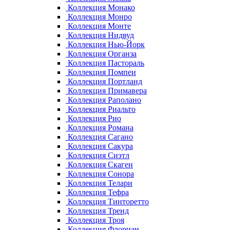
Коллекция Монако
Коллекция Монро
Коллекция Монте
Коллекция Нидвуд
Коллекция Нью-Йорк
Коллекция Органза
Коллекция Пастораль
Коллекция Помпеи
Коллекция Портланд
Коллекция Примавера
Коллекция Раполано
Коллекция Риальто
Коллекция Рио
Коллекция Романа
Коллекция Сагано
Коллекция Сакура
Коллекция Сиэтл
Коллекция Скаген
Коллекция Сонора
Коллекция Телари
Коллекция Тефра
Коллекция Тинторетто
Коллекция Тренд
Коллекция Троя
Коллекция Флориан