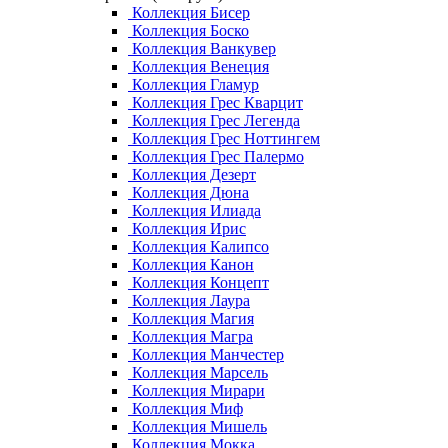
Коллекция Бисер
Коллекция Боско
Коллекция Ванкувер
Коллекция Венеция
Коллекция Гламур
Коллекция Грес Кварцит
Коллекция Грес Легенда
Коллекция Грес Ноттингем
Коллекция Грес Палермо
Коллекция Дезерт
Коллекция Дюна
Коллекция Илиада
Коллекция Ирис
Коллекция Калипсо
Коллекция Канон
Коллекция Концепт
Коллекция Лаура
Коллекция Магия
Коллекция Магра
Коллекция Манчестер
Коллекция Марсель
Коллекция Мирари
Коллекция Миф
Коллекция Мишель
Коллекция Мокка