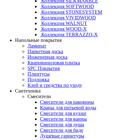
Коллекция SILKMARBLE
Коллекция SOFTWOOD
Коллекция STONESYSTEM
Коллекция VIVIDWOOD
Коллекция WALNUT
Коллекция WOOD-X
Коллекция ТЕRRАZZO-X
Напольные покрытия
Ламинат
Паркетная доска
Инженерная доска
Кварцвиниловая плитка
SPC Покрытия
Плинтусы
Подложка
Клей и средства по уходу
Сантехника
Смесители
Смесители для раковины
Краны для питьевой воды
Смесители для кухни
Смесители для ванны
Смесители для душа
Смесители для биде
Душевые гарнитуры