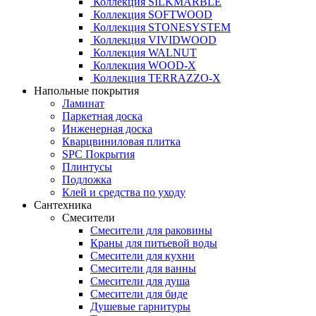
Коллекция SILKMARBLE
Коллекция SOFTWOOD
Коллекция STONESYSTEM
Коллекция VIVIDWOOD
Коллекция WALNUT
Коллекция WOOD-X
Коллекция ТЕRRАZZO-X
Напольные покрытия
Ламинат
Паркетная доска
Инженерная доска
Кварцвиниловая плитка
SPC Покрытия
Плинтусы
Подложка
Клей и средства по уходу
Сантехника
Смесители
Смесители для раковины
Краны для питьевой воды
Смесители для кухни
Смесители для ванны
Смесители для душа
Смесители для биде
Душевые гарнитуры