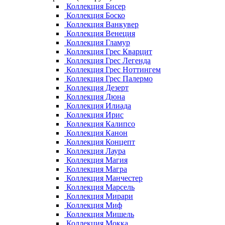
Коллекция Бисер
Коллекция Боско
Коллекция Ванкувер
Коллекция Венеция
Коллекция Гламур
Коллекция Грес Кварцит
Коллекция Грес Легенда
Коллекция Грес Ноттингем
Коллекция Грес Палермо
Коллекция Дезерт
Коллекция Дюна
Коллекция Илиада
Коллекция Ирис
Коллекция Калипсо
Коллекция Канон
Коллекция Концепт
Коллекция Лаура
Коллекция Магия
Коллекция Магра
Коллекция Манчестер
Коллекция Марсель
Коллекция Мирари
Коллекция Миф
Коллекция Мишель
Коллекция Мокка