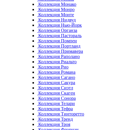
Коллекция Монако
Коллекция Монро
Коллекция Монте
Коллекция Нидвуд
Коллекция Нью-Йорк
Коллекция Органза
Коллекция Пастораль
Коллекция Помпеи
Коллекция Портланд
Коллекция Примавера
Коллекция Раполано
Коллекция Риальто
Коллекция Рио
Коллекция Романа
Коллекция Сагано
Коллекция Сакура
Коллекция Сиэтл
Коллекция Скаген
Коллекция Сонора
Коллекция Телари
Коллекция Тефра
Коллекция Тинторетто
Коллекция Тренд
Коллекция Троя
Коллекция Флориан