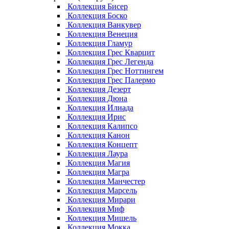
Коллекция Бисер
Коллекция Боско
Коллекция Ванкувер
Коллекция Венеция
Коллекция Гламур
Коллекция Грес Кварцит
Коллекция Грес Легенда
Коллекция Грес Ноттингем
Коллекция Грес Палермо
Коллекция Дезерт
Коллекция Дюна
Коллекция Илиада
Коллекция Ирис
Коллекция Калипсо
Коллекция Канон
Коллекция Концепт
Коллекция Лаура
Коллекция Магия
Коллекция Магра
Коллекция Манчестер
Коллекция Марсель
Коллекция Мирари
Коллекция Миф
Коллекция Мишель
Коллекция Мокка