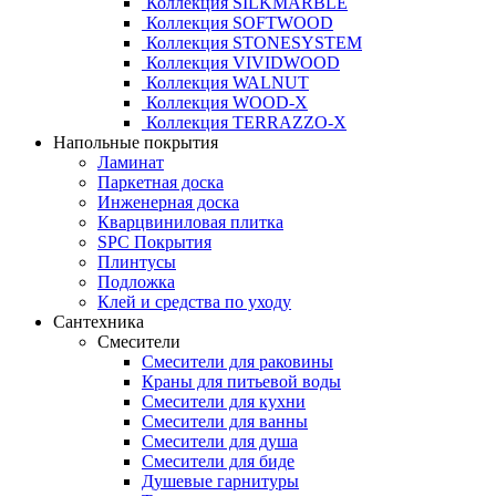
Коллекция SILKMARBLE
Коллекция SOFTWOOD
Коллекция STONESYSTEM
Коллекция VIVIDWOOD
Коллекция WALNUT
Коллекция WOOD-X
Коллекция ТЕRRАZZO-X
Напольные покрытия
Ламинат
Паркетная доска
Инженерная доска
Кварцвиниловая плитка
SPC Покрытия
Плинтусы
Подложка
Клей и средства по уходу
Сантехника
Смесители
Смесители для раковины
Краны для питьевой воды
Смесители для кухни
Смесители для ванны
Смесители для душа
Смесители для биде
Душевые гарнитуры