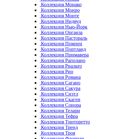
Коллекция Монако
Коллекция Монро
Коллекция Монте
Коллекция Нидвуд
Коллекция Нью-Йорк
Коллекция Органза
Коллекция Пастораль
Коллекция Помпеи
Коллекция Портланд
Коллекция Примавера
Коллекция Раполано
Коллекция Риальто
Коллекция Рио
Коллекция Романа
Коллекция Сагано
Коллекция Сакура
Коллекция Сиэтл
Коллекция Скаген
Коллекция Сонора
Коллекция Телари
Коллекция Тефра
Коллекция Тинторетто
Коллекция Тренд
Коллекция Троя
Коллекция Флориан