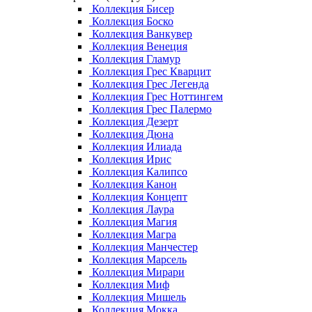
Коллекция Бисер
Коллекция Боско
Коллекция Ванкувер
Коллекция Венеция
Коллекция Гламур
Коллекция Грес Кварцит
Коллекция Грес Легенда
Коллекция Грес Ноттингем
Коллекция Грес Палермо
Коллекция Дезерт
Коллекция Дюна
Коллекция Илиада
Коллекция Ирис
Коллекция Калипсо
Коллекция Канон
Коллекция Концепт
Коллекция Лаура
Коллекция Магия
Коллекция Магра
Коллекция Манчестер
Коллекция Марсель
Коллекция Мирари
Коллекция Миф
Коллекция Мишель
Коллекция Мокка