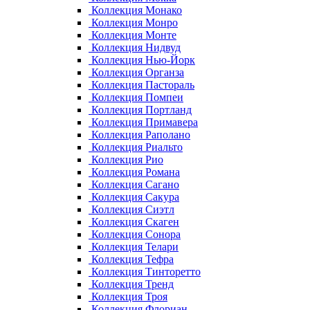
Коллекция Монако
Коллекция Монро
Коллекция Монте
Коллекция Нидвуд
Коллекция Нью-Йорк
Коллекция Органза
Коллекция Пастораль
Коллекция Помпеи
Коллекция Портланд
Коллекция Примавера
Коллекция Раполано
Коллекция Риальто
Коллекция Рио
Коллекция Романа
Коллекция Сагано
Коллекция Сакура
Коллекция Сиэтл
Коллекция Скаген
Коллекция Сонора
Коллекция Телари
Коллекция Тефра
Коллекция Тинторетто
Коллекция Тренд
Коллекция Троя
Коллекция Флориан