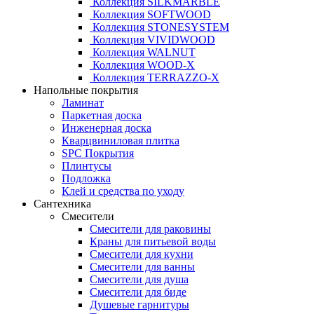
Коллекция SILKMARBLE
Коллекция SOFTWOOD
Коллекция STONESYSTEM
Коллекция VIVIDWOOD
Коллекция WALNUT
Коллекция WOOD-X
Коллекция ТЕRRАZZO-X
Напольные покрытия
Ламинат
Паркетная доска
Инженерная доска
Кварцвиниловая плитка
SPC Покрытия
Плинтусы
Подложка
Клей и средства по уходу
Сантехника
Смесители
Смесители для раковины
Краны для питьевой воды
Смесители для кухни
Смесители для ванны
Смесители для душа
Смесители для биде
Душевые гарнитуры